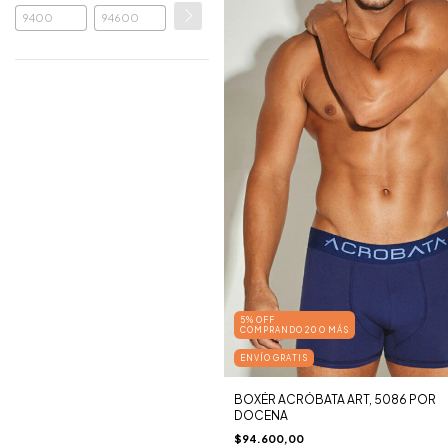
5% OFF
COMPRANDO 20 O MÁS
ENVÍO GRATIS
BOXÉR ACRÓBATA ART, 5086 POR
DOCENA
$94.600,00