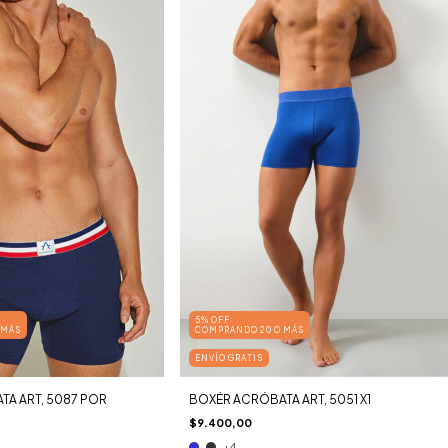
5% OFF
 MÁS
COMPRANDO 20 O MÁS
ENVÍO GRATIS
A ART, 5087 POR
BOXÉR ACRÓBATA ART, 5051 X1
$9.400,00
+4