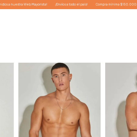
¡Envíos a todo el país!
Compra mínima $150.000.-
¡Bienvenidos a nuestra W