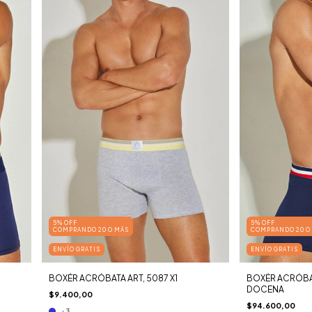
5% OFF
5% OFF
COMPRANDO 20 O MÁS
COMPRANDO 20 O
ENVÍO GRATIS
ENVÍO GRATIS
BOXÉR ACRÓBATA ART, 5087 X1
BOXÉR ACRÓBAT
DOCENA
$9.400,00
$94.600,00
+3