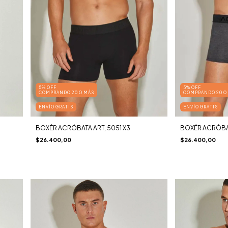
5% OFF
5% OFF
COMPRANDO 20 O MÁS
COMPRANDO 20 O
ENVÍO GRATIS
ENVÍO GRATIS
BOXÉR ACRÓBATA ART, 5051 X3
BOXÉR ACRÓBAT
$26.400,00
$26.400,00