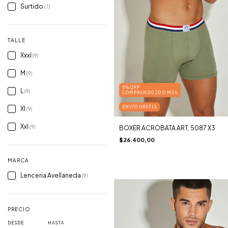
Surtido
(7)
TALLE
Xxxl
(9)
M
(9)
5% OFF
L
(9)
COMPRANDO 20 O MÁS
ENVÍO GRATIS
Xl
(9)
Xxl
(9)
BOXÉR ACRÓBATA ART, 5087 X3
$26.400,00
MARCA
Lenceria Avellaneda
(9)
PRECIO
DESDE
HASTA