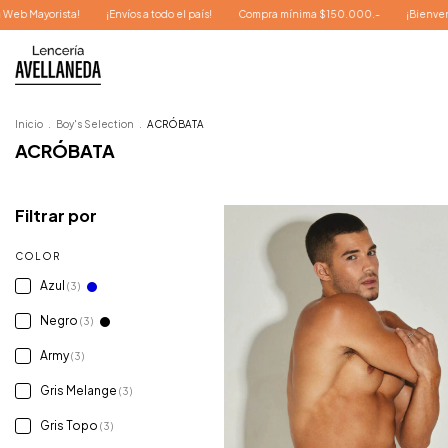
do el país!
Compra mínima $150.000.-
¡Bienvenidos a nuestra Web Mayorista!
Inicio
.
Boy's Selection
.
ACRÓBATA
ACRÓBATA
Filtrar por
COLOR
Azul
(3)
Negro
(3)
Army
(3)
Gris Melange
(3)
Gris Topo
(3)