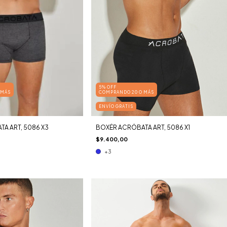
5% OFF
 MÁS
COMPRANDO 20 O MÁS
ENVÍO GRATIS
A ART, 5086 X3
BOXÉR ACRÓBATA ART, 5086 X1
$9.400,00
+3