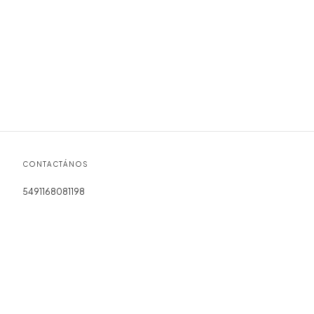
CONTACTÁNOS
5491168081198