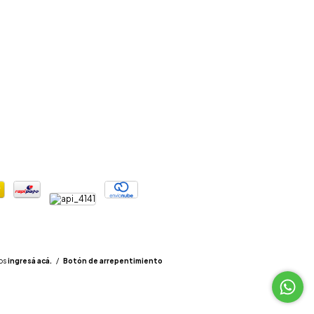
os
ingresá acá.
/
Botón de arrepentimiento