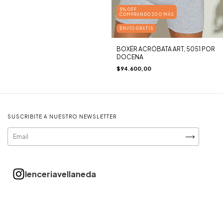
5% OFF
COMPRANDO 20 O MÁS
ENVÍO GRATIS
BOXÉR ACRÓBATA ART, 5051 POR
DOCENA
$94.600,00
SUSCRIBITE A NUESTRO NEWSLETTER