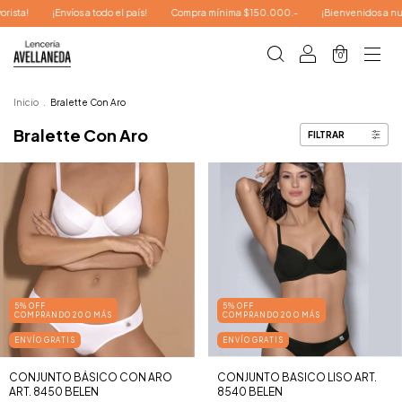
a!
¡Envíos a todo el país!
Compra mínima $150.000.-
¡Bienvenidos a nuestr
0
Inicio
.
Bralette Con Aro
Bralette Con Aro
FILTRAR
5% OFF
5% OFF
COMPRANDO 20 O MÁS
COMPRANDO 20 O MÁS
ENVÍO GRATIS
ENVÍO GRATIS
CONJUNTO BÁSICO CON ARO
CONJUNTO BASICO LISO ART.
ART. 8450 BELEN
8540 BELEN