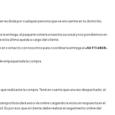
ser recibida por cualquier persona que se encuentre en tu domicilio,
e la entrega, el paquete volverá a nuestra sucursal y nos pondremos en
e esta última queda a cargo del cliente.
se en contacto con nosotros para coordinar la entrega al
+54 9 11 6808-
 de empaquetada la compra.
o que realizaste la compra. Tené en cuenta que una vez despachado, el
transportista dará aviso vía online cargando la visita sin respuesta en el
bil. Es por eso que el cliente debe realizar el seguimiento online del