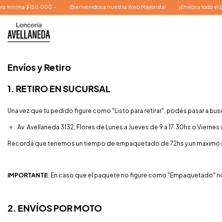
ima $150.000.-
¡Bienvenidos a nuestra Web Mayorista!
¡Envíos a todo el país!
Envíos y Retiro
1. RETIRO EN SUCURSAL
Una vez que tu pedido figure como "Listo para retirar", podés pasar a busc
Av. Avellaneda 3132, Flores de Lunes a Jueves de 9 a 17.30hs o Viernes 
Recordá que tenemos un tiempo de empaquetado de 72hs y un máximo de 5 
IMPORTANTE
: En caso que el paquete no figure como "Empaquetado" no
2. ENVÍOS POR MOTO