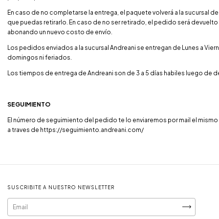
En caso de no completarse la entrega, el paquete volverá a la sucursal de
que puedas retirarlo. En caso de no ser retirado, el pedido será devuelto
abonando un nuevo costo de envío.
Los pedidos enviados a la sucursal Andreani se entregan de Lunes a Viern
domingos ni feriados.
Los tiempos de entrega de Andreani son de 3 a 5 días habiles luego de
SEGUIMIENTO
El número de seguimiento del pedido te lo enviaremos por mail el mismo
a traves de https://seguimiento.andreani.com/
SUSCRIBITE A NUESTRO NEWSLETTER