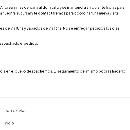
 Andreani mas cercana al domicilio y se mantendra allí durante 5 días para
 a nuestra sucursal y te contactaremos para coordinar una nueva visita
es de 9 a 18hs y Sabados de 9 a 13hs. No se entregan pedidos los días
 despachado el pedido.
 día en el que lo despachemos. El seguimiento del mismo podras hacerlo
CATEGORÍAS
Inicio