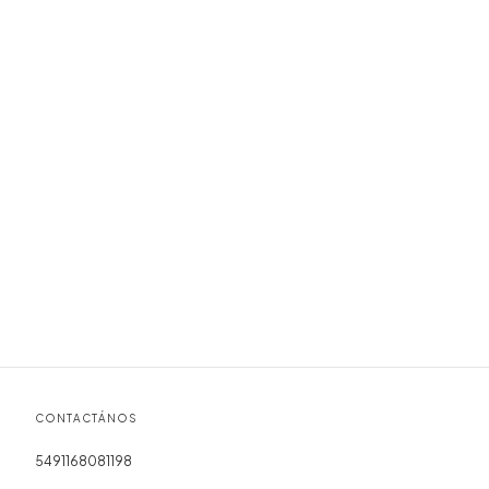
CONTACTÁNOS
5491168081198