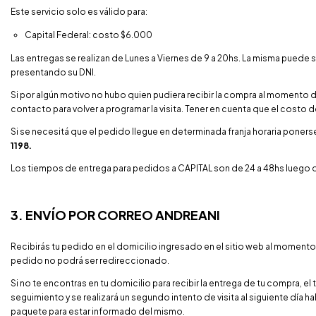
Este servicio solo es válido para:
Capital Federal: costo $6.000
Las entregas se realizan de Lunes a Viernes de 9 a 20hs. La misma puede 
presentando su DNI.
Si por algún motivo no hubo quien pudiera recibir la compra al momento d
contacto para volver a programar la visita. Tener en cuenta que el costo d
Si se necesitá que el pedido llegue en determinada franja horaria poner
1198.
Los tiempos de entrega para pedidos a CAPITAL son de 24 a 48hs luego
3. ENVÍO POR CORREO ANDREANI
Recibirás tu pedido en el domicilio ingresado en el sitio web al moment
pedido no podrá ser redireccionado.
Si no te encontras en tu domicilio para recibir la entrega de tu compra, el 
seguimiento y se realizará un segundo intento de visita al siguiente día ha
paquete para estar informado del mismo.