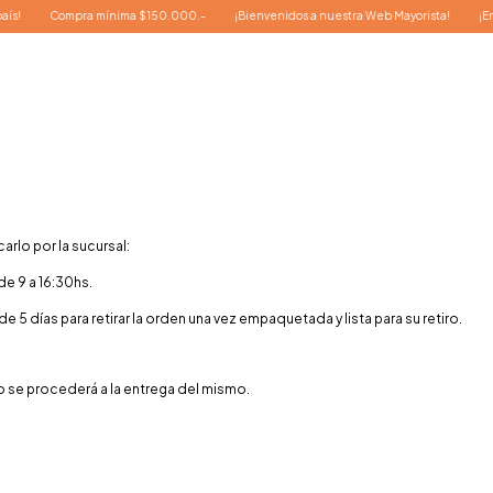
Compra mínima $150.000.-
¡Bienvenidos a nuestra Web Mayorista!
¡Envíos a
arlo por la sucursal:
de 9 a 16:30hs.
días para retirar la orden una vez empaquetada y lista para su retiro.
 se procederá a la entrega del mismo.