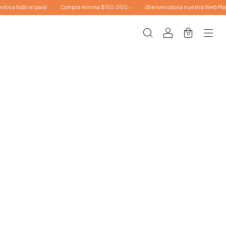
 todo el país!
Compra mínima $150.000.-
¡Bienvenidos a nuestra Web Mayorista
0