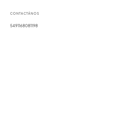
CONTACTÁNOS
5491168081198