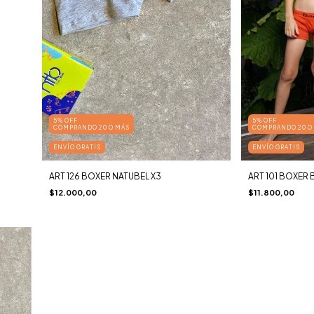
5% OFF
5% OFF
COMPRANDO 20 O MÁS
COMPRANDO 20 O
ENVÍO GRATIS
ENVÍO GRATIS
ART 126 BOXER NATUBEL X3
ART 101 BOXER 
$12.000,00
$11.800,00