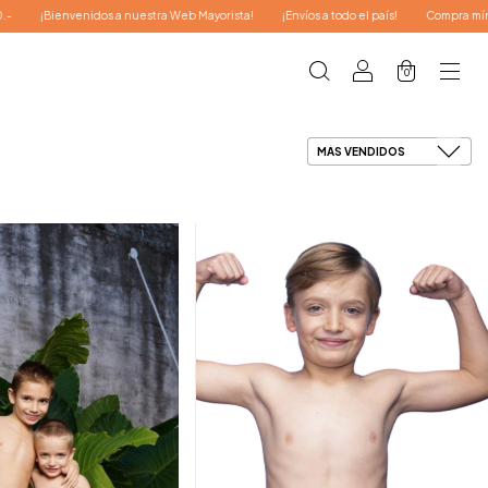
 nuestra Web Mayorista!
¡Envíos a todo el país!
Compra mínima $150.000.-
0