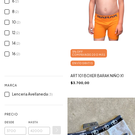
6
(2)
8
(2)
10
(2)
12
(2)
14
(2)
5% OFF
16
(2)
COMPRANDO 20 O MÁS
ENVÍO GRATIS
VER TODOS
ART 101 BOXER BARAK NIÑO X1
$3.700,00
MARCA
Lenceria Avellaneda
(3)
PRECIO
DESDE
HASTA