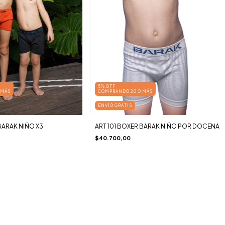
5% OFF
 MÁS
COMPRANDO 20 O MÁS
ENVÍO GRATIS
BARAK NIÑO X3
ART 101 BOXER BARAK NIÑO POR DOCENA
$40.700,00