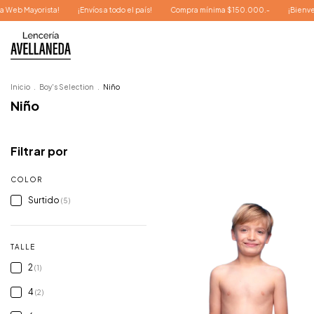
¡Envíos a todo el país!
Compra mínima $150.000.-
¡Bienvenidos a nuestra Web 
Inicio
.
Boy's Selection
.
Niño
Niño
Filtrar por
COLOR
Surtido
(5)
TALLE
2
(1)
4
(2)