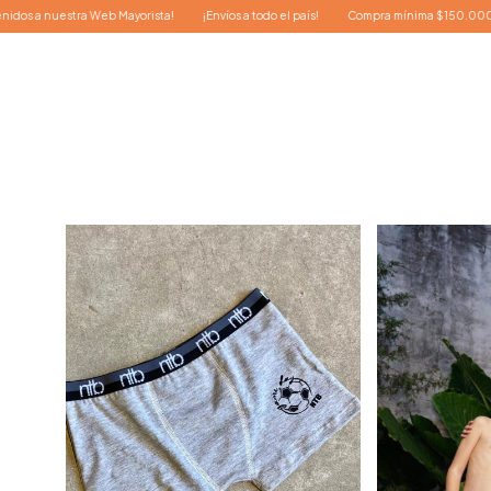
Mayorista!
¡Envíos a todo el país!
Compra mínima $150.000.-
¡Bienvenidos a