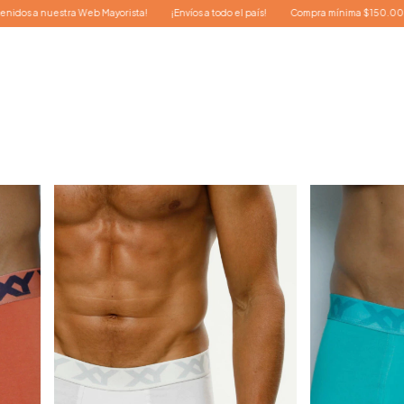
yorista!
¡Envíos a todo el país!
Compra mínima $150.000.-
¡Bienvenidos a 