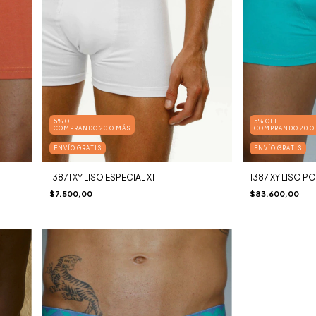
5% OFF
5% OFF
COMPRANDO 20 O MÁS
COMPRANDO 20 O
ENVÍO GRATIS
ENVÍO GRATIS
13871 XY LISO ESPECIAL X1
1387 XY LISO 
$7.500,00
$83.600,00