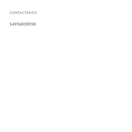
CONTACTÁNOS
5491168081198