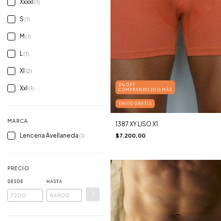
Xxxxl
(1)
S
(1)
M
(1)
L
(1)
Xl
(2)
5% OFF
Xxl
(1)
COMPRANDO 20 O MÁS
ENVÍO GRATIS
MARCA
1387 XY LISO X1
Lenceria Avellaneda
$7.200,00
(1)
PRECIO
DESDE
HASTA