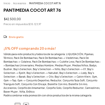
Inicio
.
Accesorios
.
PANTIMEDIA COCOT ART 76
PANTIMEDIA COCOT ART 76
$42.500,00
Precio sin impuestos
$35.123,97
Envío gratis
¡5% OFF comprando 20 o más!
Válido para este producto y todos los de la categoría: LIQUIDACIÓN, Pijamas,
Térmico, Pack De Bombachas, Pack De Bombachas -> Vedetinas, Pack De
Bombachas -> Colaless, Pack De Bombachas -> Culotte Less, Pack De Bombachas -
> Bombachas Universales, Medias Hombre, Medias Mujer, Medias Niños, Bodys,
Bustier, Boy's Selection, Boy's Selection -> Niño, Boy's Selection -> XY, Boy's
Selection -> Eyelit, Boy's Selection -> Natubel, Boy's Selection -> Lody, Boy's
Selection -> Barak, Boy's Selection -> Oliv, Boy's Selection -> Calvin Klein, Gym,
Gym -> Top, Gym -> Conjunto Deportivo, Reductor, Conjunto Taza Soft, Conjunto
Triangulo Soft, Conjunto Con Encaje, Bralette Con Aro, Bralette Sin Aro,
Accesorios, Corpiño de Amamantar, Corpiño Solo, Corpiño Reductor, Camisolines,
Boxer Mujer , Niña, Erótico.
Podés combinar esta promoción con otros productos de la misma categoría.