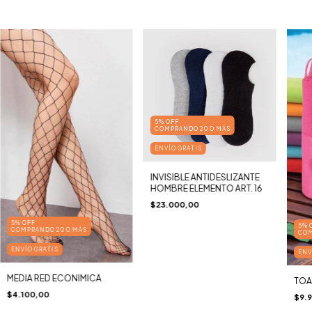
5% OFF
COMPRANDO 20 O MÁS
ENVÍO GRATIS
INVISIBLE ANTIDESLIZANTE
HOMBRE ELEMENTO ART. 16
$23.000,00
5% OFF
5% 
COMPRANDO 20 O MÁS
COM
ENVÍO GRATIS
ENV
MEDIA RED ECONIMICA
TOA
$4.100,00
$9.