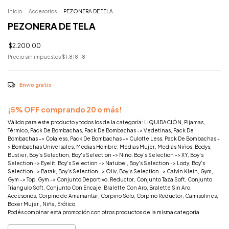
Inicio
.
Accesorios
.
PEZONERA DE TELA
PEZONERA DE TELA
$2.200,00
Precio sin impuestos
$1.818,18
Envío gratis
¡5% OFF comprando 20 o más!
Válido para este producto y todos los de la categoría: LIQUIDACIÓN, Pijamas,
Térmico, Pack De Bombachas, Pack De Bombachas -> Vedetinas, Pack De
Bombachas -> Colaless, Pack De Bombachas -> Culotte Less, Pack De Bombachas -
> Bombachas Universales, Medias Hombre, Medias Mujer, Medias Niños, Bodys,
Bustier, Boy's Selection, Boy's Selection -> Niño, Boy's Selection -> XY, Boy's
Selection -> Eyelit, Boy's Selection -> Natubel, Boy's Selection -> Lody, Boy's
Selection -> Barak, Boy's Selection -> Oliv, Boy's Selection -> Calvin Klein, Gym,
Gym -> Top, Gym -> Conjunto Deportivo, Reductor, Conjunto Taza Soft, Conjunto
Triangulo Soft, Conjunto Con Encaje, Bralette Con Aro, Bralette Sin Aro,
Accesorios, Corpiño de Amamantar, Corpiño Solo, Corpiño Reductor, Camisolines,
Boxer Mujer , Niña, Erótico.
Podés combinar esta promoción con otros productos de la misma categoría.