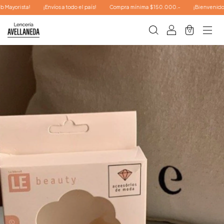
¡Envíos a todo el país!
Compra mínima $150.000.-
¡Bienvenidos a nuestra We
0